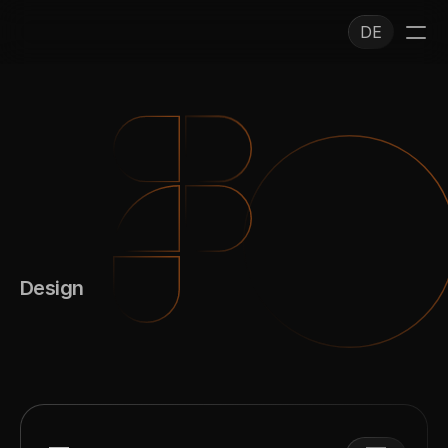
DE
Design
Form
Follows
Function