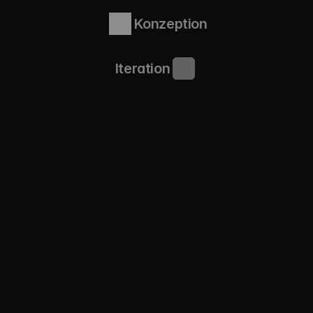
Konzeption
Iteration
UX2B GmbH
Leutragraben 1 (JenTower)
07743 Jena, Deutschland
Loop.Lead.Love.